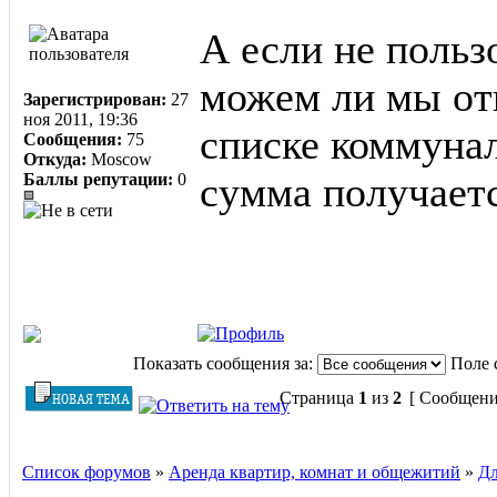
А если не поль
можем ли мы отк
Зарегистрирован:
27
ноя 2011, 19:36
списке коммунал
Сообщения:
75
Откуда:
Moscow
Баллы репутации:
0
сумма получаетс
Показать сообщения за:
Поле 
Страница
1
из
2
[ Сообщени
Список форумов
»
Аренда квартир, комнат и общежитий
»
Дл