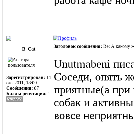
работа кафе ноч
Заголовок сообщения:
Re: А какому 
B_Cat
Unutmabeni писа
Соседи, опять ж
Зарегистрирован:
14
окт 2011, 18:09
приятные(а при 
Сообщения:
87
Баллы репутации:
1
собак и активны
вовсе неприятн