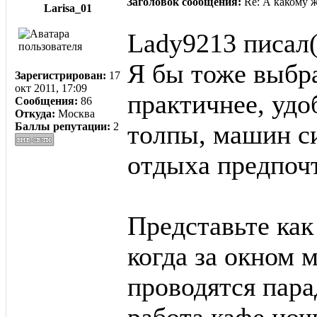
Заголовок сообщения:
Re: А какому 
Larisa_01
Lady9213 писал(
Я бы тоже выбра
Зарегистрирован:
17
окт 2011, 17:09
практичнее, удо
Сообщения:
86
Откуда:
Москва
Баллы репутации:
2
толпы, машин с
отдыха предпоч
Представьте как
когда за окном 
проводятся пара