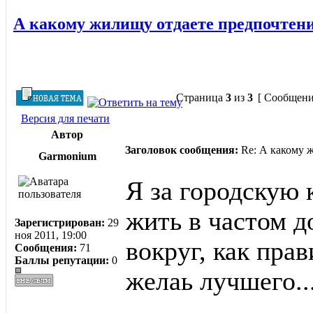
А какому жилищу отдаете предпочтен
Страница
3
из
3
[ Сообщени
Версия для печати
Автор
Заголовок сообщения:
Re: А какому 
Garmonium
Я за городскую 
жить в частом д
Зарегистрирован:
29
ноя 2011, 19:00
вокруг, как прав
Сообщения:
71
Баллы репутации:
0
желаь лучшего..