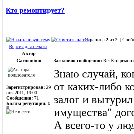
Кто ремонтирует?
Страница
2
из
2
[ Сооб
Версия для печати
Автор
Garmonium
Заголовок сообщения:
Re: Кто ремон
Знаю случай, ко
от каких-либо к
Зарегистрирован:
29
ноя 2011, 19:00
залог и вытурил
Сообщения:
71
Баллы репутации:
0
имущества" дог
А всего-то у лю