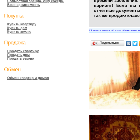
времени заселения.
Совместная аренда. Ищу соседа.
Вся недвижимость
вариант! Если вы 
отчётные документы 
Покупка
так же продаю класс
Купить квартиру
Купить дом
Оставить отзыв об этом объявлении 
Купить землю
Продажа
Поделиться…
Продать квартиру
Продать дом
Продать землю
Обмен
Обмен квартир и домов